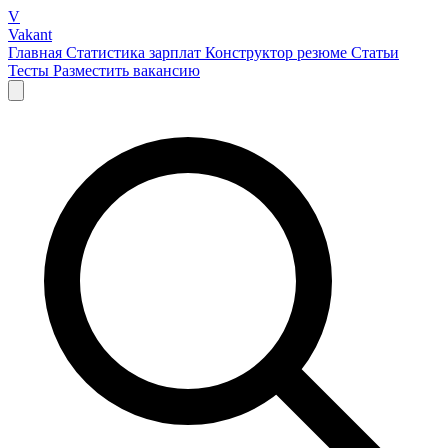
V
Vakant
Главная
Статистика зарплат
Конструктор резюме
Статьи
Тесты
Разместить вакансию