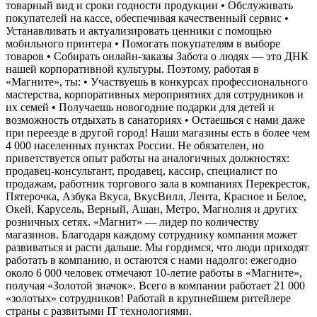
товарный вид и сроки годности продукции • Обслуживать
покупателей на кассе, обеспечивая качественный сервис •
Устанавливать и актуализировать ценники с помощью
мобильного принтера • Помогать покупателям в выборе
товаров • Собирать онлайн-заказы Забота о людях — это ДНК
нашей корпоративной культуры. Поэтому, работая в
«Магните», ты: • Участвуешь в конкурсах профессионального
мастерства, корпоративных мероприятиях для сотрудников и
их семей • Получаешь новогодние подарки для детей и
возможность отдыхать в санаториях • Остаешься с нами даже
при переезде в другой город! Наши магазины есть в более чем
4 000 населенных пунктах России. Не обязателен, но
приветствуется опыт работы на аналогичных должностях:
продавец-консультант, продавец, кассир, специалист по
продажам, работник торгового зала в компаниях Перекресток,
Пятерочка, Азбука Вкуса, ВкусВилл, Лента, Красное и Белое,
Окей, Карусель, Верный, Ашан, Метро, Магнолия и других
розничных сетях. «Магнит» — лидер по количеству
магазинов. Благодаря каждому сотруднику компания может
развиваться и расти дальше. Мы гордимся, что люди приходят
работать в компанию, и остаются с нами надолго: ежегодно
около 6 000 человек отмечают 10-летие работы в «Магните»,
получая «Золотой значок». Всего в компании работает 21 000
«золотых» сотрудников! Работай в крупнейшем ритейлере
страны с развитыми IT технологиями.