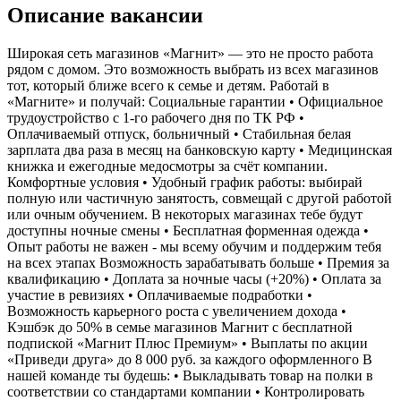
Описание вакансии
Широкая сеть магазинов «Магнит» — это не просто работа
рядом с домом. Это возможность выбрать из всех магазинов
тот, который ближе всего к семье и детям. Работай в
«Магните» и получай: Социальные гарантии • Официальное
трудоустройство с 1-го рабочего дня по ТК РФ •
Оплачиваемый отпуск, больничный • Стабильная белая
зарплата два раза в месяц на банковскую карту • Медицинская
книжка и ежегодные медосмотры за счёт компании.
Комфортные условия • Удобный график работы: выбирай
полную или частичную занятость, совмещай с другой работой
или очным обучением. В некоторых магазинах тебе будут
доступны ночные смены • Бесплатная форменная одежда •
Опыт работы не важен - мы всему обучим и поддержим тебя
на всех этапах Возможность зарабатывать больше • Премия за
квалификацию • Доплата за ночные часы (+20%) • Оплата за
участие в ревизиях • Оплачиваемые подработки •
Возможность карьерного роста с увеличением дохода •
Кэшбэк до 50% в семье магазинов Магнит с бесплатной
подпиской «Магнит Плюс Премиум» • Выплаты по акции
«Приведи друга» до 8 000 руб. за каждого оформленного В
нашей команде ты будешь: • Выкладывать товар на полки в
соответствии со стандартами компании • Контролировать