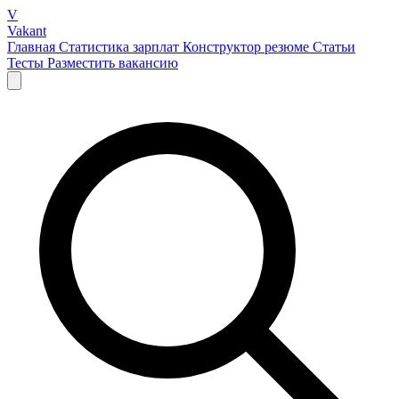
V
Vakant
Главная
Статистика зарплат
Конструктор резюме
Статьи
Тесты
Разместить вакансию