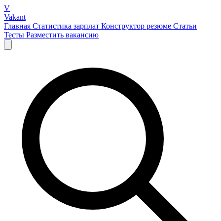
V
Vakant
Главная
Статистика зарплат
Конструктор резюме
Статьи
Тесты
Разместить вакансию