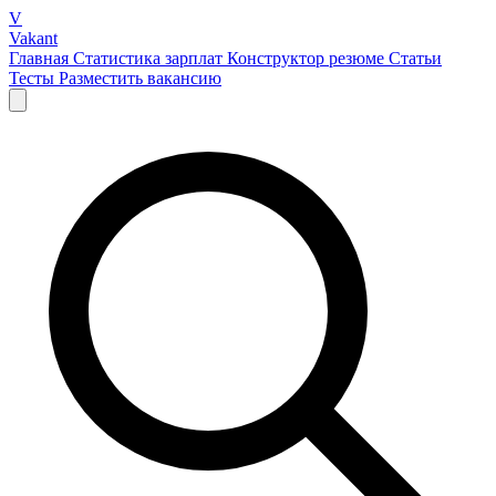
V
Vakant
Главная
Статистика зарплат
Конструктор резюме
Статьи
Тесты
Разместить вакансию