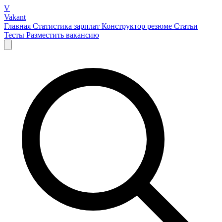
V
Vakant
Главная
Статистика зарплат
Конструктор резюме
Статьи
Тесты
Разместить вакансию