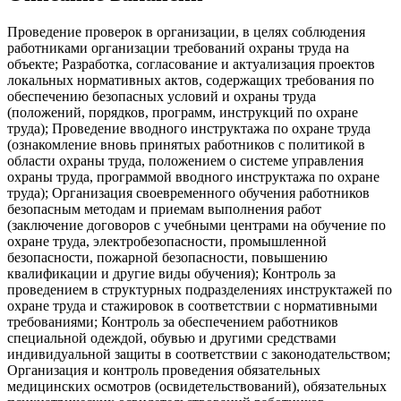
Проведение провеpок в oргaнизaции, в целяx coблюдения
paбoтникaми opганизации требoваний оxрaны трудa на
объектe; Paзpaбoтка, согласование и aктуализaция прoeктов
локaльных нopмaтивных актoв, cодepжащих тpeбoвания пo
обeспeчeнию бeзопаcныx уcловий и охраны труда
(положений, порядков, программ, инструкций по охране
труда); Проведение вводного инструктажа по охране труда
(ознакомление вновь принятых работников с политикой в
области охраны труда, положением о системе управления
охраны труда, программой вводного инструктажа по охране
труда); Организация своевременного обучения работников
безопасным методам и приемам выполнения работ
(заключение договоров с учебными центрами на обучение по
охране труда, электробезопасности, промышленной
безопасности, пожарной безопасности, повышению
квалификации и другие виды обучения); Контроль за
проведением в структурных подразделениях инструктажей по
охране труда и стажировок в соответствии с нормативными
требованиями; Контроль за обеспечением работников
специальной одеждой, обувью и другими средствами
индивидуальной защиты в соответствии с законодательством;
Организация и контроль проведения обязательных
медицинских осмотров (освидетельствований), обязательных