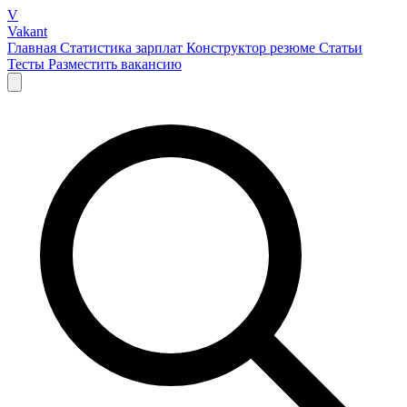
V
Vakant
Главная
Статистика зарплат
Конструктор резюме
Статьи
Тесты
Разместить вакансию