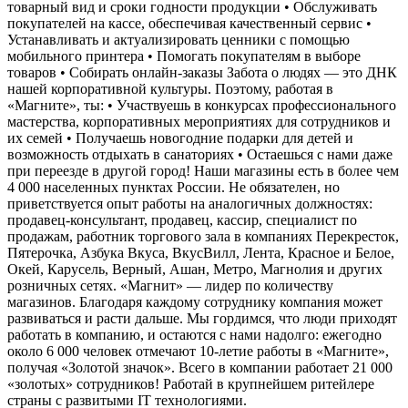
товарный вид и сроки годности продукции • Обслуживать
покупателей на кассе, обеспечивая качественный сервис •
Устанавливать и актуализировать ценники с помощью
мобильного принтера • Помогать покупателям в выборе
товаров • Собирать онлайн-заказы Забота о людях — это ДНК
нашей корпоративной культуры. Поэтому, работая в
«Магните», ты: • Участвуешь в конкурсах профессионального
мастерства, корпоративных мероприятиях для сотрудников и
их семей • Получаешь новогодние подарки для детей и
возможность отдыхать в санаториях • Остаешься с нами даже
при переезде в другой город! Наши магазины есть в более чем
4 000 населенных пунктах России. Не обязателен, но
приветствуется опыт работы на аналогичных должностях:
продавец-консультант, продавец, кассир, специалист по
продажам, работник торгового зала в компаниях Перекресток,
Пятерочка, Азбука Вкуса, ВкусВилл, Лента, Красное и Белое,
Окей, Карусель, Верный, Ашан, Метро, Магнолия и других
розничных сетях. «Магнит» — лидер по количеству
магазинов. Благодаря каждому сотруднику компания может
развиваться и расти дальше. Мы гордимся, что люди приходят
работать в компанию, и остаются с нами надолго: ежегодно
около 6 000 человек отмечают 10-летие работы в «Магните»,
получая «Золотой значок». Всего в компании работает 21 000
«золотых» сотрудников! Работай в крупнейшем ритейлере
страны с развитыми IT технологиями.