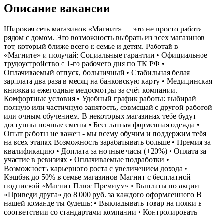
Описание вакансии
Широкая сеть магазинов «Магнит» — это не просто работа
рядом с домом. Это возможность выбрать из всех магазинов
тот, который ближе всего к семье и детям. Работай в
«Магните» и получай: Социальные гарантии • Официальное
трудоустройство с 1-го рабочего дня по ТК РФ •
Оплачиваемый отпуск, больничный • Стабильная белая
зарплата два раза в месяц на банковскую карту • Медицинская
книжка и ежегодные медосмотры за счёт компании.
Комфортные условия • Удобный график работы: выбирай
полную или частичную занятость, совмещай с другой работой
или очным обучением. В некоторых магазинах тебе будут
доступны ночные смены • Бесплатная форменная одежда •
Опыт работы не важен - мы всему обучим и поддержим тебя
на всех этапах Возможность зарабатывать больше • Премия за
квалификацию • Доплата за ночные часы (+20%) • Оплата за
участие в ревизиях • Оплачиваемые подработки •
Возможность карьерного роста с увеличением дохода •
Кэшбэк до 50% в семье магазинов Магнит с бесплатной
подпиской «Магнит Плюс Премиум» • Выплаты по акции
«Приведи друга» до 8 000 руб. за каждого оформленного В
нашей команде ты будешь: • Выкладывать товар на полки в
соответствии со стандартами компании • Контролировать