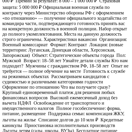
000 ₽ ️ Премии зa результат: 8 000 – 1 000 000 ₽ ️ Страховая
защита: 5 000 000 ₽ Официальная военная служба пo
контракту через Министерство обороны РФ с оформлением
«по отношению» — получение официального ходатайства от
командира части, подтверждающего готовность принять вас
на конкретную должность в военной полиции. Набор открыт
до полного укомплектования. Места на данную должность
строго ограничены. Характеристики вакансии ️ Организация:
Военный комиссариат ️ Формат: Контракт ️ Локация: (новые
территории: Луганская, Донецкая области, Херсонская,
Запорожская) ️ Объект: Стратегические объекты города ️ Пол:
Мужской ️ Возраст: 18–58 лет Узнайте детали службы Кто нам
подходит? ️ Мужчины с гражданством РФ, 18–58 лет ️ Опыт не
требуется — полное обучение на месте ️ Готовность к службе
на режимных объектах ️ Рассматриваем кандидатов с
судимостью и различными категориями годности ️
Оформление по отношению Что вы получаете сразу? ️
Крупный единовременный платеж для решения любых
финансовых вопросов ️ Высокий ежемесячный доход без
вычета НДФЛ ️ Освобождение от транспортного и
имущественного налогов ️ Полное гособеспечение: форма,
питание, размещение ️ Поддержка семьи: компенсация ЖКУ,
льготы на жилье ️ Списание долгов до 10 млн ₽ ️ Кредитные
каникулы ️ Приостановка исполнительных производств ️
Льготы детям (сады, школы, ВУЗы) ️ Бесплатное питание