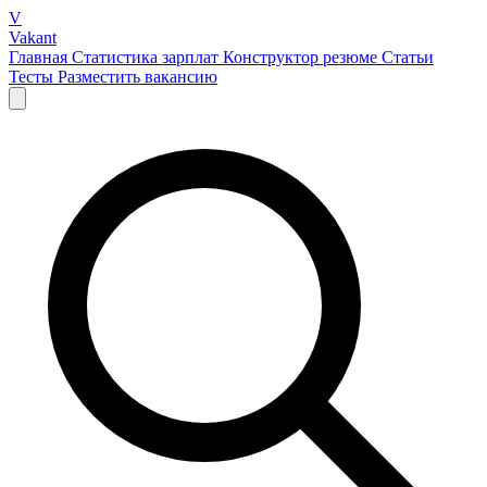
V
Vakant
Главная
Статистика зарплат
Конструктор резюме
Статьи
Тесты
Разместить вакансию