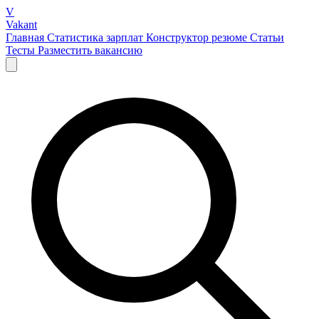
V
Vakant
Главная
Статистика зарплат
Конструктор резюме
Статьи
Тесты
Разместить вакансию