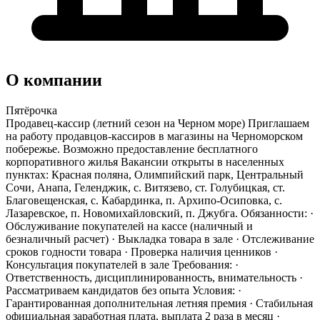
О компании
Пятёрочка
Продавец-кассир (летний сезон на Черном море) Приглашаем
на работу продавцов-кассиров в магазины на Черноморском
побережье. Возможно предоставление бесплатного
корпоративного жилья Вакансии открыты в населенных
пунктах: Красная поляна, Олимпийский парк, Центральный
Сочи, Анапа, Геленджик, с. Витязево, ст. Голубицкая, ст.
Благовещенская, с. Кабардинка, п. Архипо-Осиповка, с.
Лазаревское, п. Новомихайловский, п. Джубга. Обязанности: ·
Обслуживание покупателей на кассе (наличный и
безналичный расчет) · Выкладка товара в зале · Отслеживание
сроков годности товара · Проверка наличия ценников ·
Консультация покупателей в зале Требования: ·
Ответственность, дисциплинированность, внимательность ·
Рассматриваем кандидатов без опыта Условия: ·
Гарантированная дополнительная летняя премия · Стабильная
официальная заработная плата, выплата 2 раза в месяц ·