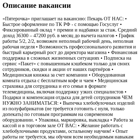
Описание вакансии
«Пятерочка» приглашает на вакансию: Пекарь ОТ НАС: •
Быстрое оформление по ТК РФ - с помощью Госуслуг •
Фиксированный оклад + премии и надбавки за стаж. Средний
доход 36300 – 47200 руб. в месяц до вычета налогов • График
работы 5/2, 2/2, возможен неполный рабочий день, неполная
рабочая неделя • Возможность профессионального развития и
быстрый карьерный рост до директора магазина • Финансовая
поддержка в сложных жизненных ситуациях • Подписка на
сервис «Пакет» с повышенным кэшбеком только для своих
сотрудников, скидки и акции от наших партнёров •
Медицинская книжка за счет компании • Оборудованная
комната отдыха с бесплатным кофе и чаем • Медицинская
страховка для сотрудника и его семьи в формате
телемедицины, включая поддержку узких специалистов •
Подарки и компенсация отдыха для детей сотрудников ЧЕМ
НУЖНО ЗАНИМАТЬСЯ: • Выпечка хлебобулочных изделий
из полуфабрикатов (не требуется готовить с нуля, только
допекать) по готовым программам на современном
оборудовании. • Упаковка, маркировка, выкладка • Работа за
кассой и в торговом зале ОТ ВАС: • Желание работать с
хлебобулочными продуктами, остальному научим! • Опыт
работы не требуется, мы обучим всем необходимым навыкам