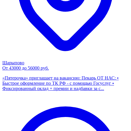
Шарыпово
От 43000 до 56000 руб.
«Пятерочка» приглашает на вакансию: Пекарь ОТ НАС: •
Быстрое оформление по ТК РФ - с помощью Госуслуг •
Фиксированный оклад + премии и надбавки за с...