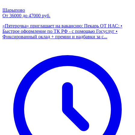
Шарыпово
От 36000 до 47000 руб.
«Пятерочка» приглашает на вакансию: Пекарь ОТ НАС: •
Быстрое оформление по ТК РФ - с помощью Госуслуг •
Фиксированный оклад + премии и надбавки за с...