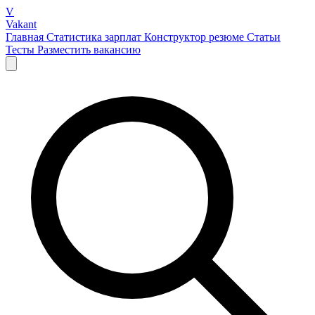
V
Vakant
Главная
Статистика зарплат
Конструктор резюме
Статьи
Тесты
Разместить вакансию