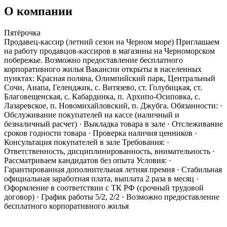
О компании
Пятёрочка
Продавец-кассир (летний сезон на Черном море) Приглашаем
на работу продавцов-кассиров в магазины на Черноморском
побережье. Возможно предоставление бесплатного
корпоративного жилья Вакансии открыты в населенных
пунктах: Красная поляна, Олимпийский парк, Центральный
Сочи, Анапа, Геленджик, с. Витязево, ст. Голубицкая, ст.
Благовещенская, с. Кабардинка, п. Архипо-Осиповка, с.
Лазаревское, п. Новомихайловский, п. Джубга. Обязанности: ·
Обслуживание покупателей на кассе (наличный и
безналичный расчет) · Выкладка товара в зале · Отслеживание
сроков годности товара · Проверка наличия ценников ·
Консультация покупателей в зале Требования: ·
Ответственность, дисциплинированность, внимательность ·
Рассматриваем кандидатов без опыта Условия: ·
Гарантированная дополнительная летняя премия · Стабильная
официальная заработная плата, выплата 2 раза в месяц ·
Оформление в соответствии с ТК РФ (срочный трудовой
договор) · График работы 5/2, 2/2 · Возможно предоставление
бесплатного корпоративного жилья