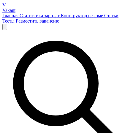
V
Vakant
Главная
Статистика зарплат
Конструктор резюме
Статьи
Тесты
Разместить вакансию