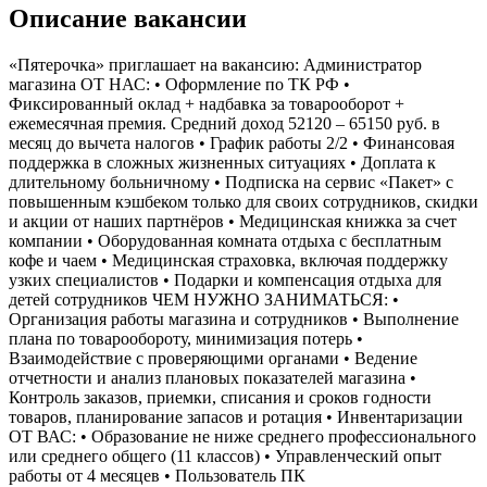
Описание вакансии
«Пятерочка» приглашает на вакансию: Администратор
магазина ОТ НАС: • Оформление по ТК РФ •
Фиксированный оклад + надбавка за товарооборот +
ежемесячная премия. Средний доход 52120 – 65150 руб. в
месяц до вычета налогов • График работы 2/2 • Финансовая
поддержка в сложных жизненных ситуациях • Доплата к
длительному больничному • Подписка на сервис «Пакет» с
повышенным кэшбеком только для своих сотрудников, скидки
и акции от наших партнёров • Медицинская книжка за счет
компании • Оборудованная комната отдыха с бесплатным
кофе и чаем • Медицинская страховка, включая поддержку
узких специалистов • Подарки и компенсация отдыха для
детей сотрудников ЧЕМ НУЖНО ЗАНИМАТЬСЯ: •
Организация работы магазина и сотрудников • Выполнение
плана по товарообороту, минимизация потерь •
Взаимодействие с проверяющими органами • Ведение
отчетности и анализ плановых показателей магазина •
Контроль заказов, приемки, списания и сроков годности
товаров, планирование запасов и ротация • Инвентаризации
ОТ ВАС: • Образование не ниже среднего профессионального
или среднего общего (11 классов) • Управленческий опыт
работы от 4 месяцев • Пользователь ПК