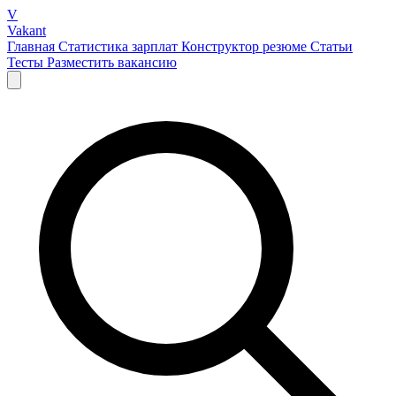
V
Vakant
Главная
Статистика зарплат
Конструктор резюме
Статьи
Тесты
Разместить вакансию