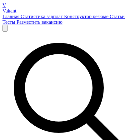
V
Vakant
Главная
Статистика зарплат
Конструктор резюме
Статьи
Тесты
Разместить вакансию