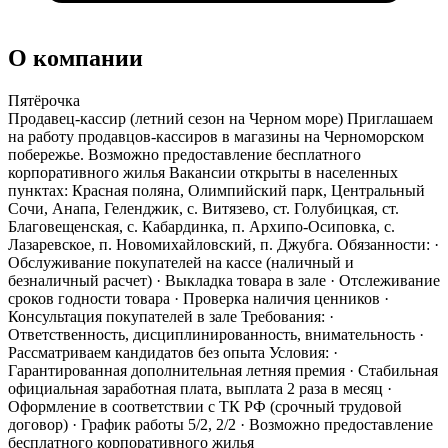
О компании
Пятёрочка
Продавец-кассир (летний сезон на Черном море) Приглашаем
на работу продавцов-кассиров в магазины на Черноморском
побережье. Возможно предоставление бесплатного
корпоративного жилья Вакансии открыты в населенных
пунктах: Красная поляна, Олимпийский парк, Центральный
Сочи, Анапа, Геленджик, с. Витязево, ст. Голубицкая, ст.
Благовещенская, с. Кабардинка, п. Архипо-Осиповка, с.
Лазаревское, п. Новомихайловский, п. Джубга. Обязанности: ·
Обслуживание покупателей на кассе (наличный и
безналичный расчет) · Выкладка товара в зале · Отслеживание
сроков годности товара · Проверка наличия ценников ·
Консультация покупателей в зале Требования: ·
Ответственность, дисциплинированность, внимательность ·
Рассматриваем кандидатов без опыта Условия: ·
Гарантированная дополнительная летняя премия · Стабильная
официальная заработная плата, выплата 2 раза в месяц ·
Оформление в соответствии с ТК РФ (срочный трудовой
договор) · График работы 5/2, 2/2 · Возможно предоставление
бесплатного корпоративного жилья