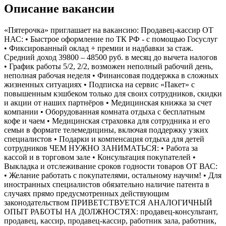
Описание вакансии
«Пятерочка» приглашает на вакансию: Продавец-кассир ОТ
НАС: • Быстрое оформление по ТК РФ - с помощью Госуслуг
• Фиксированный оклад + премии и надбавки за стаж.
Средний доход 39800 – 48500 руб. в месяц до вычета налогов
• График работы 5/2, 2/2, возможен неполный рабочий день,
неполная рабочая неделя • Финансовая поддержка в сложных
жизненных ситуациях • Подписка на сервис «Пакет» с
повышенным кэшбеком только для своих сотрудников, скидки
и акции от наших партнёров • Медицинская книжка за счет
компании • Оборудованная комната отдыха с бесплатным
кофе и чаем • Медицинская страховка для сотрудника и его
семьи в формате телемедицины, включая поддержку узких
специалистов • Подарки и компенсация отдыха для детей
сотрудников ЧЕМ НУЖНО ЗАНИМАТЬСЯ: • Работа за
кассой и в торговом зале • Консультация покупателей •
Выкладка и отслеживание сроков годности товаров ОТ ВАС:
• Желание работать с покупателями, остальному научим! • Для
иностранных специалистов обязательно наличие патента в
случаях прямо предусмотренных действующим
законодательством ПРИВЕТСТВУЕТСЯ АНАЛОГИЧНЫЙ
ОПЫТ РАБОТЫ НА ДОЛЖНОСТЯХ: продавец-консультант,
продавец, кассир, продавец-кассир, работник зала, работник,