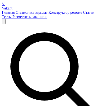
V
Vakant
Главная
Статистика зарплат
Конструктор резюме
Статьи
Тесты
Разместить вакансию