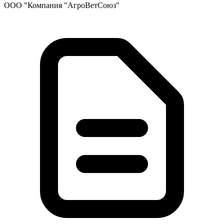
ООО "Компания "АгроВетСоюз"