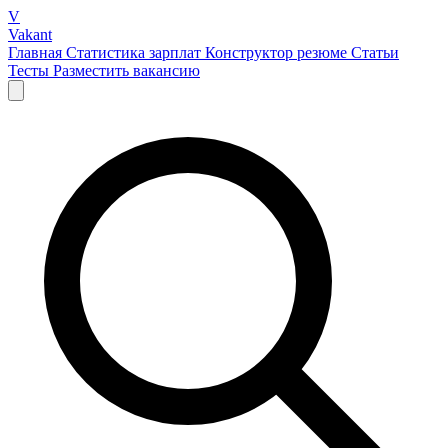
V
Vakant
Главная
Статистика зарплат
Конструктор резюме
Статьи
Тесты
Разместить вакансию