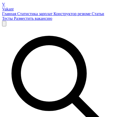
V
Vakant
Главная
Статистика зарплат
Конструктор резюме
Статьи
Тесты
Разместить вакансию