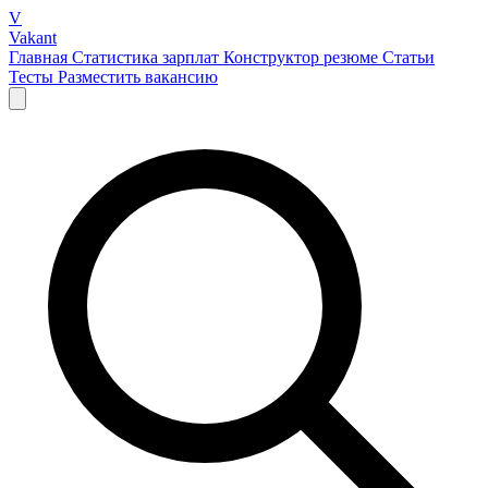
V
Vakant
Главная
Статистика зарплат
Конструктор резюме
Статьи
Тесты
Разместить вакансию