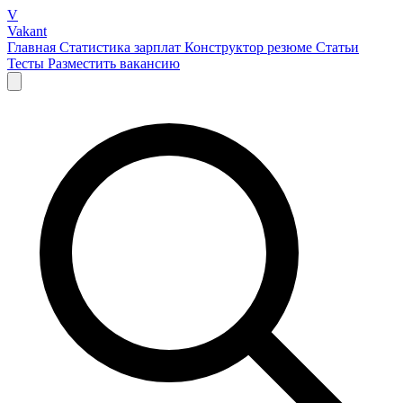
V
Vakant
Главная
Статистика зарплат
Конструктор резюме
Статьи
Тесты
Разместить вакансию