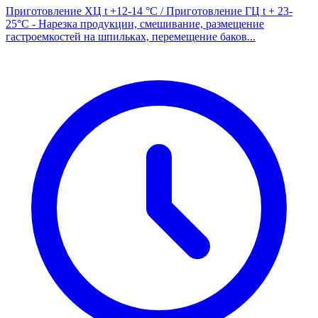
Приготовление ХЦ t +12-14 °С / Приготовление ГЦ t + 23-
25°С - Нарезка продукции, смешивание, размещение
гастроемкостей на шпильках, перемещение баков...