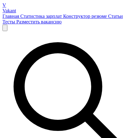
V
Vakant
Главная
Статистика зарплат
Конструктор резюме
Статьи
Тесты
Разместить вакансию