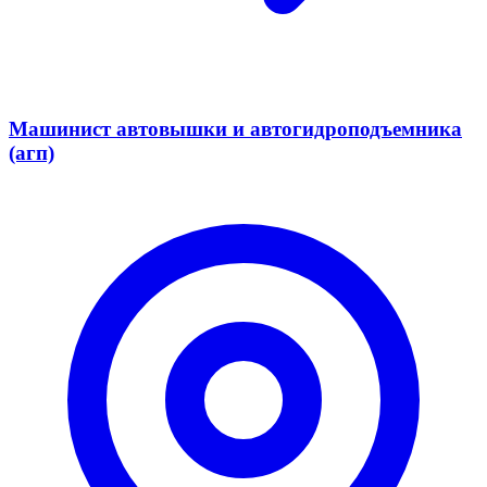
Машинист автовышки и автогидроподъемника
(агп)