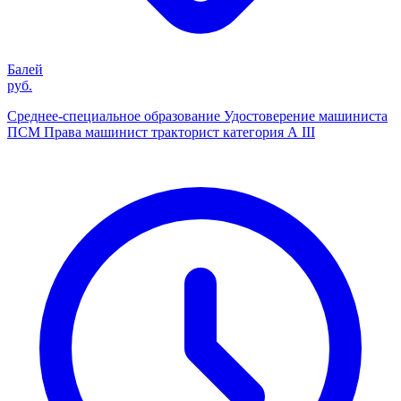
Балей
руб.
Среднее-специальное образование Удостоверение машиниста
ПСМ Права машинист тракторист категория А III