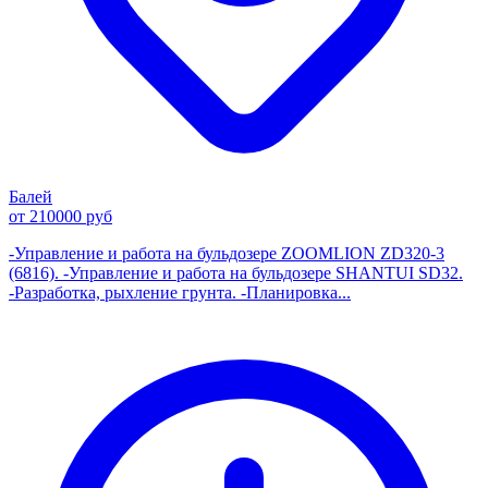
Балей
от 210000 руб
-Управление и работа на бульдозере ZOOMLION ZD320-3
(6816). -Управление и работа на бульдозере SHANTUI SD32.
-Разработка, рыхление грунта. -Планировка...