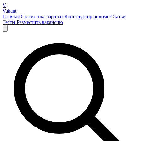
V
Vakant
Главная
Статистика зарплат
Конструктор резюме
Статьи
Тесты
Разместить вакансию