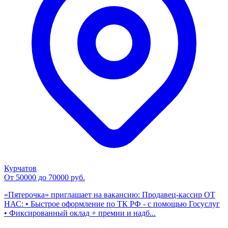
Курчатов
От 50000 до 70000 руб.
«Пятерочка» приглашает на вакансию: Продавец-кассир ОТ
НАС: • Быстрое оформление по ТК РФ - с помощью Госуслуг
• Фиксированный оклад + премии и надб...