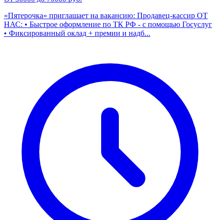
«Пятерочка» приглашает на вакансию: Продавец-кассир ОТ
НАС: • Быстрое оформление по ТК РФ - с помощью Госуслуг
• Фиксированный оклад + премии и надб...