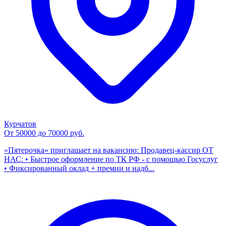
Курчатов
От 50000 до 70000 руб.
«Пятерочка» приглашает на вакансию: Продавец-кассир ОТ
НАС: • Быстрое оформление по ТК РФ - с помощью Госуслуг
• Фиксированный оклад + премии и надб...