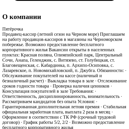
О компании
Пятёрочка
Продавец-кассир (летний сезон на Черном море) Приглашаем
на работу продавцов-кассиров в магазины на Черноморском
побережье. Возможно предоставление бесплатного
корпоративного жилья Вакансии открыты в населенных
пунктах: Красная поляна, Олимпийский парк, Центральный
Сочи, Анапа, Геленджик, с. Витязево, ст. Голубицкая, ст.
Благовещенская, с. Кабардинка, п. Архипо-Осиповка, с.
Лазаревское, п. Новомихайловский, п. Джубга. Обязанности: ·
Обслуживание покупателей на кассе (наличный и
безналичный расчет) · Выкладка товара в зале · Отслеживание
сроков годности товара · Проверка наличия ценников ·
Консультация покупателей в зале Требования: ·
Ответственность, дисциплинированность, внимательность ·
Рассматриваем кандидатов без опыта Условия: ·
Гарантированная дополнительная летняя премия · Стабильная
официальная заработная плата, выплата 2 раза в месяц ·
Оформление в соответствии с ТК РФ (срочный трудовой
договор) · График работы 5/2, 2/2 · Возможно предоставление
бесплатного корпоративного жилья