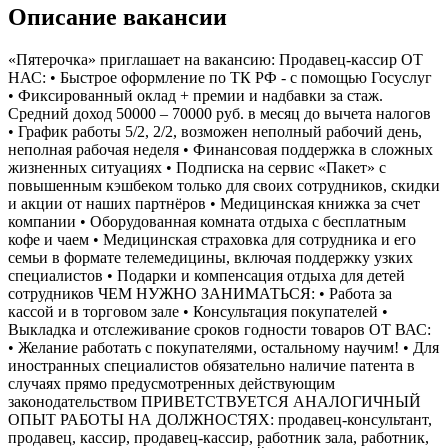
Описание вакансии
«Пятерочка» приглашает на вакансию: Продавец-кассир ОТ
НАС: • Быстрое оформление по ТК РФ - с помощью Госуслуг
• Фиксированный оклад + премии и надбавки за стаж.
Средний доход 50000 – 70000 руб. в месяц до вычета налогов
• График работы 5/2, 2/2, возможен неполный рабочий день,
неполная рабочая неделя • Финансовая поддержка в сложных
жизненных ситуациях • Подписка на сервис «Пакет» с
повышенным кэшбеком только для своих сотрудников, скидки
и акции от наших партнёров • Медицинская книжка за счет
компании • Оборудованная комната отдыха с бесплатным
кофе и чаем • Медицинская страховка для сотрудника и его
семьи в формате телемедицины, включая поддержку узких
специалистов • Подарки и компенсация отдыха для детей
сотрудников ЧЕМ НУЖНО ЗАНИМАТЬСЯ: • Работа за
кассой и в торговом зале • Консультация покупателей •
Выкладка и отслеживание сроков годности товаров ОТ ВАС:
• Желание работать с покупателями, остальному научим! • Для
иностранных специалистов обязательно наличие патента в
случаях прямо предусмотренных действующим
законодательством ПРИВЕТСТВУЕТСЯ АНАЛОГИЧНЫЙ
ОПЫТ РАБОТЫ НА ДОЛЖНОСТЯХ: продавец-консультант,
продавец, кассир, продавец-кассир, работник зала, работник,