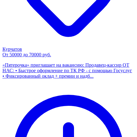
Курчатов
От 50000 до 70000 руб.
«Пятерочка» приглашает на вакансию: Продавец-кассир ОТ
НАС: • Быстрое оформление по ТК РФ - с помощью Госуслуг
• Фиксированный оклад + премии и надб...