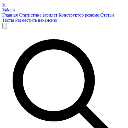
V
Vakant
Главная
Статистика зарплат
Конструктор резюме
Статьи
Тесты
Разместить вакансию