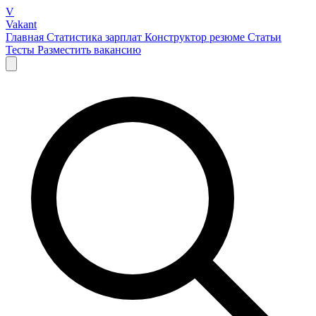
V
Vakant
Главная
Статистика зарплат
Конструктор резюме
Статьи
Тесты
Разместить вакансию