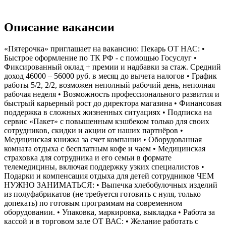
Описание вакансии
«Пятерочка» приглашает на вакансию: Пекарь ОТ НАС: •
Быстрое оформление по ТК РФ - с помощью Госуслуг •
Фиксированный оклад + премии и надбавки за стаж. Средний
доход 46000 – 56000 руб. в месяц до вычета налогов • График
работы 5/2, 2/2, возможен неполный рабочий день, неполная
рабочая неделя • Возможность профессионального развития и
быстрый карьерный рост до директора магазина • Финансовая
поддержка в сложных жизненных ситуациях • Подписка на
сервис «Пакет» с повышенным кэшбеком только для своих
сотрудников, скидки и акции от наших партнёров •
Медицинская книжка за счет компании • Оборудованная
комната отдыха с бесплатным кофе и чаем • Медицинская
страховка для сотрудника и его семьи в формате
телемедицины, включая поддержку узких специалистов •
Подарки и компенсация отдыха для детей сотрудников ЧЕМ
НУЖНО ЗАНИМАТЬСЯ: • Выпечка хлебобулочных изделий
из полуфабрикатов (не требуется готовить с нуля, только
допекать) по готовым программам на современном
оборудовании. • Упаковка, маркировка, выкладка • Работа за
кассой и в торговом зале ОТ ВАС: • Желание работать с