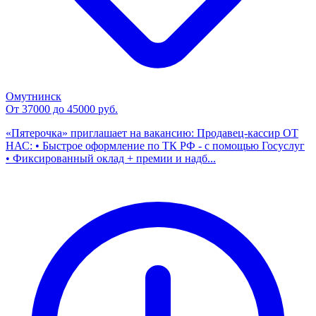
Омутнинск
От 37000 до 45000 руб.
«Пятерочка» приглашает на вакансию: Продавец-кассир ОТ
НАС: • Быстрое оформление по ТК РФ - с помощью Госуслуг
• Фиксированный оклад + премии и надб...