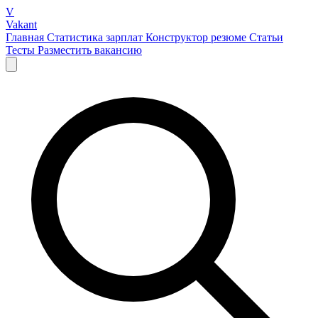
V
Vakant
Главная
Статистика зарплат
Конструктор резюме
Статьи
Тесты
Разместить вакансию