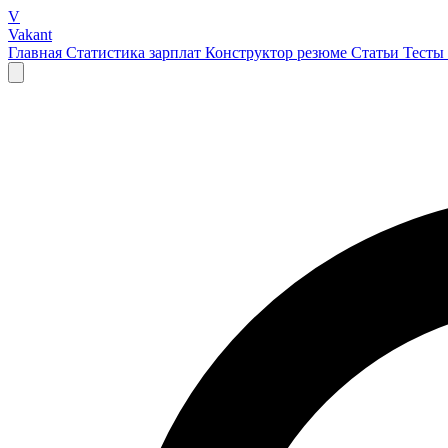
V
Vakant
Главная
Статистика зарплат
Конструктор резюме
Статьи
Тесты