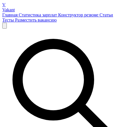
V
Vakant
Главная
Статистика зарплат
Конструктор резюме
Статьи
Тесты
Разместить вакансию