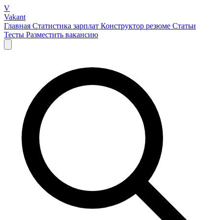
V
Vakant
Главная
Статистика зарплат
Конструктор резюме
Статьи
Тесты
Разместить вакансию