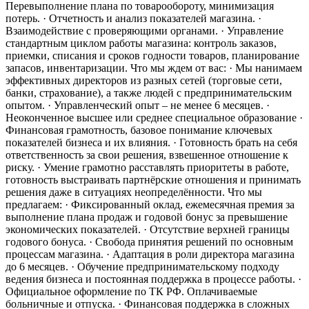
Перевыполнение плана по товарообороту, минимизация
потерь. · Отчетность и анализ показателей магазина. ·
Взаимодействие с проверяющими органами. · Управление
стандартным циклом работы магазина: контроль заказов,
приемки, списания и сроков годности товаров, планирование
запасов, инвентаризации. Что мы ждем от вас: · Мы нанимаем
эффективных директоров из разных сетей (торговые сети,
банки, страхование), а также людей с предпринимательским
опытом. · Управленческий опыт – не менее 6 месяцев. ·
Неоконченное высшее или среднее специальное образование ·
Финансовая грамотность, базовое понимание ключевых
показателей бизнеса и их влияния. · Готовность брать на себя
ответственность за свои решения, взвешенное отношение к
риску. · Умение грамотно расставлять приоритеты в работе,
готовность выстраивать партнёрские отношения и принимать
решения даже в ситуациях неопределённости. Что мы
предлагаем: · Фиксированный оклад, ежемесячная премия за
выполнение плана продаж и годовой бонус за превышение
экономических показателей. · Отсутствие верхней границы
годового бонуса. · Свобода принятия решений по основным
процессам магазина. · Адаптация в роли директора магазина
до 6 месяцев. · Обучение предпринимательскому подходу
ведения бизнеса и постоянная поддержка в процессе работы. ·
Официальное оформление по ТК РФ. Оплачиваемые
больничные и отпуска. · Финансовая поддержка в сложных