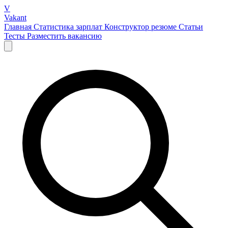
V
Vakant
Главная
Статистика зарплат
Конструктор резюме
Статьи
Тесты
Разместить вакансию