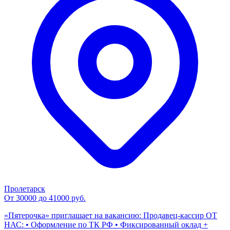
Пролетарск
От 30000 до 41000 руб.
«Пятерочка» приглашает на вакансию: Продавец-кассир ОТ
НАС: • Оформление по ТК РФ • Фиксированный оклад +