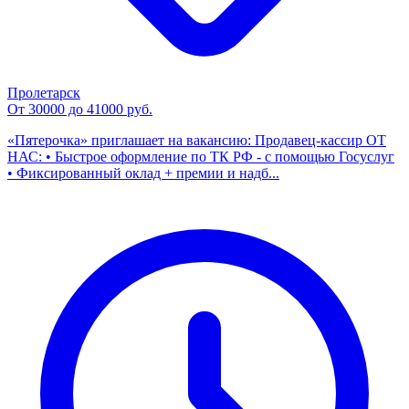
Пролетарск
От 30000 до 41000 руб.
«Пятерочка» приглашает на вакансию: Продавец-кассир ОТ
НАС: • Быстрое оформление по ТК РФ - с помощью Госуслуг
• Фиксированный оклад + премии и надб...